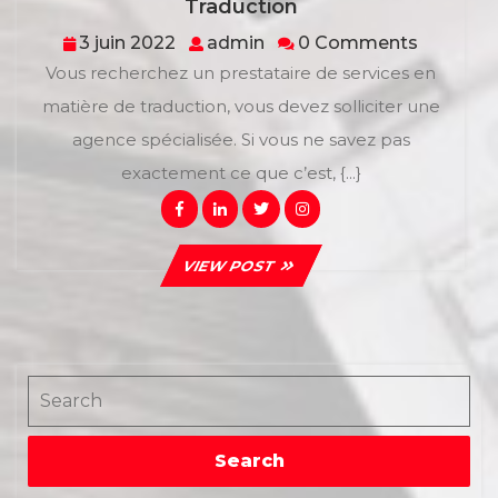
3
Traduction
Points
3
admin
3 juin 2022
admin
0 Comments
À
juin
Vous recherchez un prestataire de services en
Savoir
2022
Sur
matière de traduction, vous devez solliciter une
L’agence
agence spécialisée. Si vous ne savez pas
De
Traduction
exactement ce que c’est, {...}
Facebook
Linkedin
Twitter
Instagram
VIEW
VIEW POST
POST
Search
Search