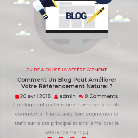
GUIDE & CONSEILS RÉFÉRENCEMENT
Comment Un Blog Peut Améliorer
Commen
Votre Référencement Naturel ?
Un
20
admin
20 avril 2018
admin
0 Comments
Blog
avril
Un blog peut parfaitement s’associer à un site
Peut
2018
Améliore
commercial. Il peut aussi faire augmenter le
Votre
trafic sur le site principal et ainsi, améliorer le
Référen
Naturel
référencement {...}
?