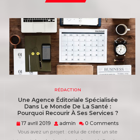
POST
RÉDACTION
Une Agence Éditoriale Spécialisée
Dans Le Monde De La Santé :
Une
Pourquoi Recourir À Ses Services ?
Agenc
17
admin
17 avril 2019
admin
0 Comments
Éditoria
avril
Vous avez un projet : celui de créer un site
Spécial
2019
Dans