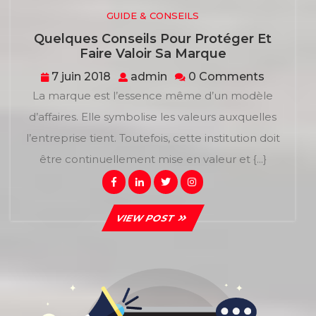
GUIDE & CONSEILS
Quelques Conseils Pour Protéger Et
Quelques
Faire Valoir Sa Marque
Conseils
7
admin
7 juin 2018
admin
0 Comments
Pour
juin
La marque est l’essence même d’un modèle
Protéger
2018
Et
d’affaires. Elle symbolise les valeurs auxquelles
Faire
l’entreprise tient. Toutefois, cette institution doit
Valoir
Sa
être continuellement mise en valeur et {...}
Marque
Facebook
Linkedin
Twitter
Instagram
VIEW
VIEW POST
POST