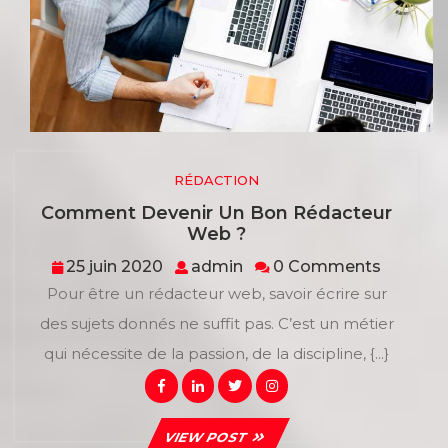
RÉDACTION
Comment Devenir Un Bon Rédacteur
Comment
Web ?
Devenir
25
admin
25 juin 2020
admin
0 Comments
Un
juin
Pour être un rédacteur web, savoir écrire sur
Bon
2020
Rédacteur
des sujets donnés ne suffit pas. C’est un métier
Web
qui nécessite de la passion, de la discipline, {...}
?
Facebook
Linkedin
Twitter
Instagram
VIEW
VIEW POST