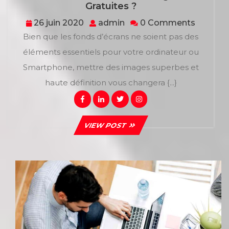
Où
Gratuites ?
Peut-
26
admin
26 juin 2020
admin
0 Comments
On
juin
Bien que les fonds d’écrans ne soient pas des
Trouver
2020
Des
éléments essentiels pour votre ordinateur ou
Images
Smartphone, mettre des images superbes et
HD
Gratuites
haute définition vous changera {...}
?
Facebook
Linkedin
Twitter
Instagram
VIEW
VIEW POST
POST