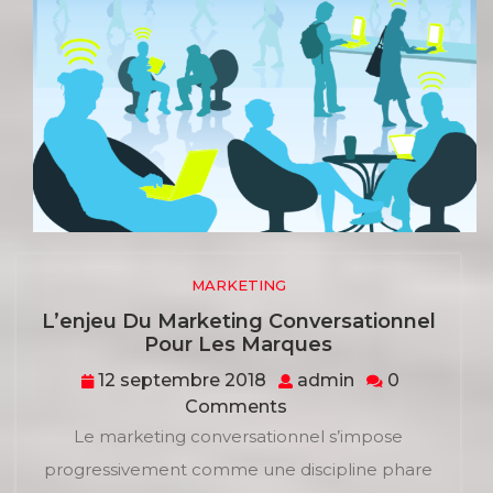
MARKETING
L’enjeu Du Marketing Conversationnel
L’enjeu
Pour Les Marques
Du
12
admin
12 septembre 2018
admin
0
Marketing
septembre
Comments
Conversationne
2018
Pour
Le marketing conversationnel s’impose
Les
progressivement comme une discipline phare
Marques