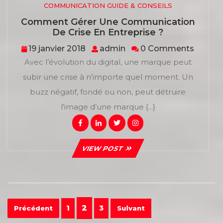
COMMUNICATION GUIDE & CONSEILS
Comment Gérer Une Communication
Comment
De Crise En Entreprise ?
Gérer
19
admin
19 janvier 2018
admin
0 Comments
Une
janvier
Avec l’évolution du digital, une marque peut
Communicat
2018
De
subir une crise à n’importe quel moment. Un
Crise
buzz négatif, fondé ou non, peut détruire
En
Entreprise
l’image d’une marque {...}
?
Facebook
Linkedin
Twitter
Instagram
VIEW
VIEW POST
POST
Navigation
2
1
3
Précédent
Suivant