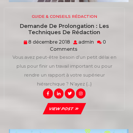
GUIDE & CONSEILS RÉDACTION
Demande De Prolongation : Les
Demande
Techniques De Rédaction
De
8
admin
8 décembre 2018
admin
0
Prolongatio
décembre
Comments
:
2018
Les
Vous avez peut-être besoin d’un petit délai en
Techniques
plus pour finir un travail important ou pour
De
rendre un rapport à votre supérieur
Rédaction
hiérarchique ? N’ayez {...}
Facebook
Linkedin
Twitter
Instagram
VIEW
VIEW POST
POST