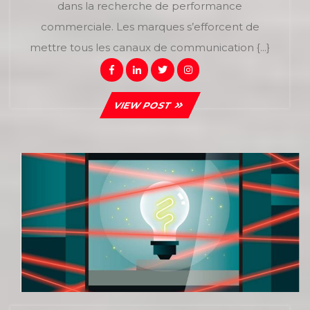
dans la recherche de performance
commerciale. Les marques s’efforcent de
mettre tous les canaux de communication {...}
Facebook
Linkedin
Twitter
Instagram
VIEW
VIEW POST
POST