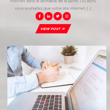
internet dans le domaine de la santé. Ou alors,
Le
vous souhaitez que votre site internet, {...}
Monde
De
Facebook
Linkedin
Twitter
Instagram
La
Santé
VIEW
VIEW POST
:
POST
Pourqu
Recouri
À
Ses
Service
?